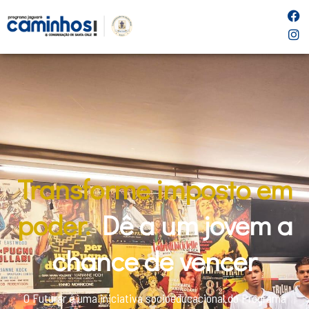
Transforme imposto em
poder.
Dê a um jovem a
chance de vencer
O Futurar é uma iniciativa socioeducacional do Programa