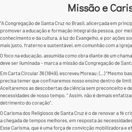
Missão e Cari
“A Congregação de Santa Cruz no Brasil, alicerçada em princíp
promover a educação e formação integral da pessoa, por mei
conhecimento e da cultura, à luz do Evangelho, e por ações s
mais justo, fraterno e sustentável, em comunhão com a Igreja 
O foco na educação, assumida como obra diante de um chamado
deve ser iluminada – marca a missão da Congregação de Sant
Em Carta Circular 36 (1849), escreveu Moreau: (…) “Mesmo bas
precisa temer que confinaremos nosso ensino dentro de limite
Aceitaremos as descobertas da ciência sem preconceito e d
necessidades de nosso tempo. ” Assim, não é demais enfatizar
detrimento do coração”.
O Carisma dos Religiosos de Santa Cruz é o de renovar a fé cr
a chegada de tempos melhores, em resposta às necessidades 
Esse Carisma, que é uma força de convicção mobilizadora e e