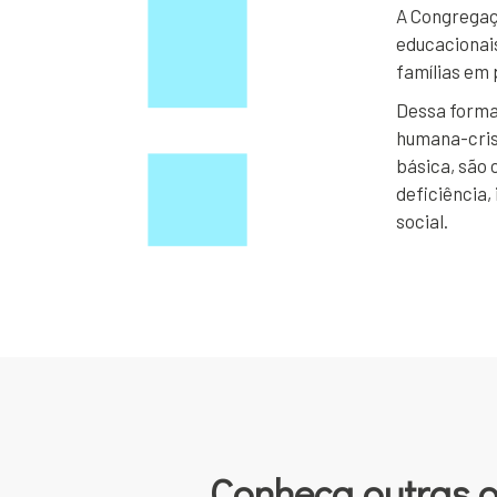
A Congregaçã
educacionais
famílias em 
Dessa forma
humana-cris
básica, são 
deficiência,
social.
Conheça outras 