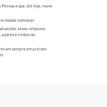
 Moreau e que, até hoje, reúne
rnidade indivisível.
atuações, esses religiosos
, padres e irmãos da
centram sempre em prol dos
em.