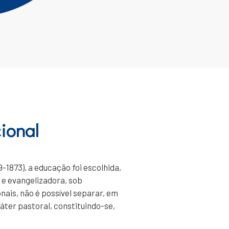
ional
9-1873), a educação foi escolhida,
 e evangelizadora, sob
ais, não é possível separar, em
áter pastoral, constituindo-se,