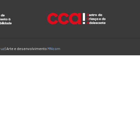
ruz
| Arte e desenvolvimento
MNcom